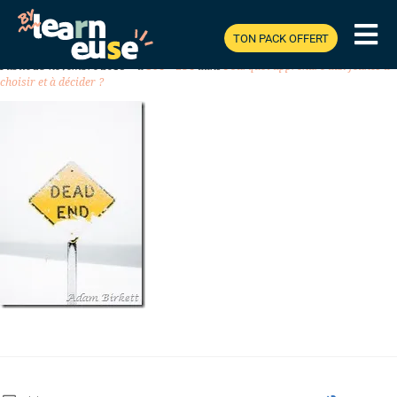
TON PACK OFFERT
Previous
Next
Publié
23 novembre 2018
à
164 × 234
dans
Pourquoi apprendre aux jeunes à
choisir et à décider ?