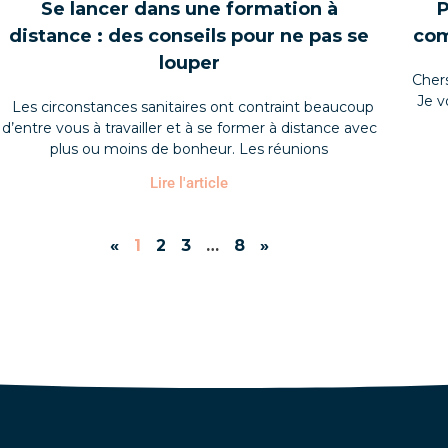
Se lancer dans une formation à
P
distance : des conseils pour ne pas se
com
louper
Chers
Je v
Les circonstances sanitaires ont contraint beaucoup
d’entre vous à travailler et à se former à distance avec
plus ou moins de bonheur. Les réunions
Lire l'article
«
1
2
3
…
8
»