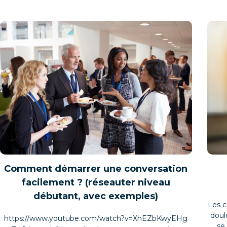
Comment démarrer une conversation
facilement ? (réseauter niveau
débutant, avec exemples)
Les c
doul
https://www.youtube.com/watch?v=XhEZbKwyEHg
se