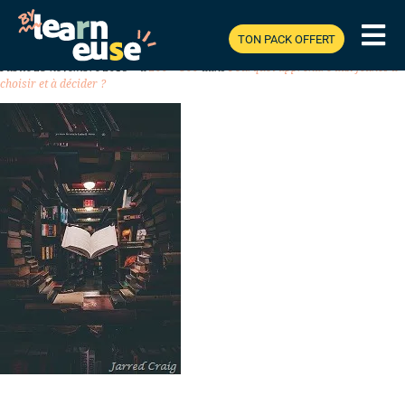
TON PACK OFFERT
Previous
Next
Publié
23 novembre 2018
à
200 × 300
dans
Pourquoi apprendre aux jeunes à
choisir et à décider ?