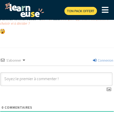
TON PACK OFFERT
Previous
Next
Publié
23 novembre 2018
à
19 × 19
dans
Pourquoi apprendre aux jeunes à
choisir et à décider ?
S’abonner
Connexion
0
COMMENTAIRES