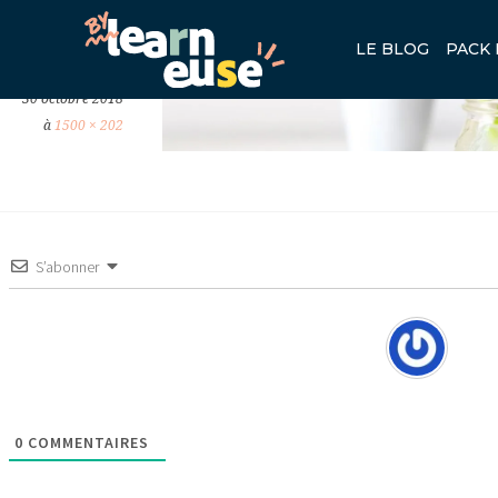
CROPPED-J-KELLY-BRITO-41
LE BLOG
PACK 
Publié
30 octobre 2018
à
1500 × 202
S’abonner
0
COMMENTAIRES