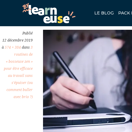
ETRE-EFFICACE-AU-TRAVAIL
LE BLOG
PACK 
Previous
Publié
12 décembre 2019
à
574 × 384
dans
3
routines de
« bosseuse zen »
pour être efficace
au travail sans
s’épuiser (ou
comment buller
avec brio ?)