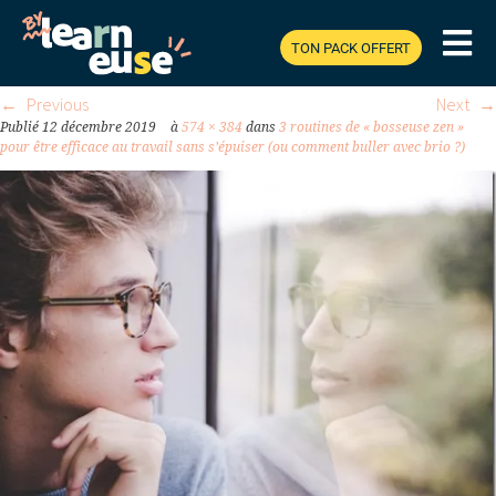
SOLUTIONS_THUMB.JPG
TON PACK OFFERT
Previous
Next
Publié
12 décembre 2019
à
574 × 384
dans
3 routines de « bosseuse zen »
pour être efficace au travail sans s’épuiser (ou comment buller avec brio ?)