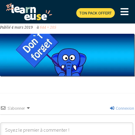
ET-MÉMORISER_THUMB.JPG
TON PACK OFFERT
Publié
4 mars 2019
à
644 × 205
S’abonner
Connexion