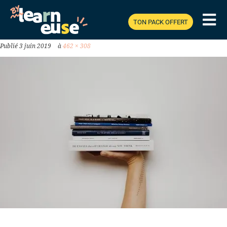
IMPORTANTS.JPG
TON PACK OFFERT
Publié
3 juin 2019
à
462 × 308