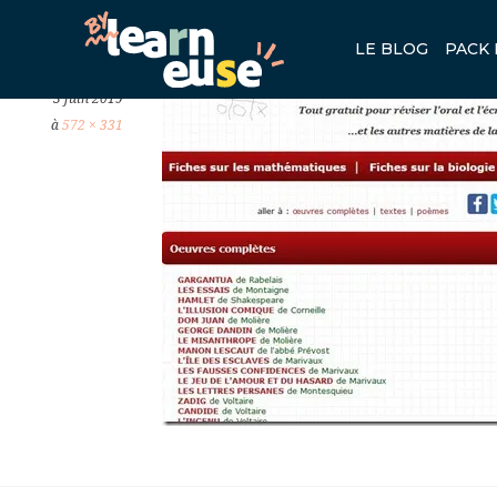
RÉVISER-LE-BAC-DE-FRANÇA
LE BLOG
PACK 
Publié
3 juin 2019
à
572 × 331