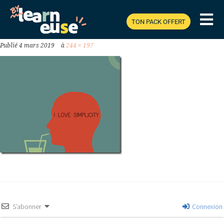
ET-MÉMORISER-FACILEMENT_THUMB.PNG
TON PACK OFFERT
Publié
4 mars 2019
à
244 × 197
S’abonner
Connexion