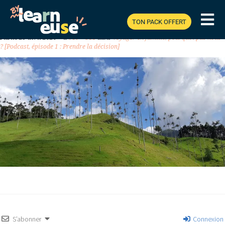
TON PACK OFFERT
Previous
Next
Publié
25 avril 2020
à
640 × 311
dans
Voyager en famille, pourquoi pas nous
? [Podcast, épisode 1 : Prendre la décision]
S’abonner
Connexion