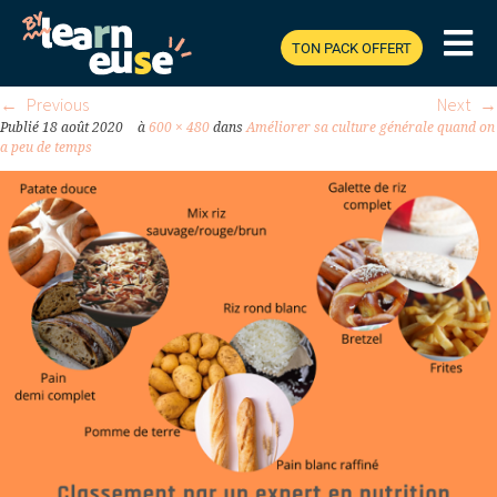
GENERALE.PNG
TON PACK OFFERT
Previous
Next
Publié
18 août 2020
à
600 × 480
dans
Améliorer sa culture générale quand on
a peu de temps