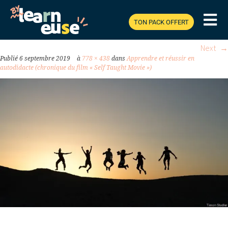
TAUGHT-MOVIE.JPG
TON PACK OFFERT
Next
Publié
6 septembre 2019
à
778 × 438
dans
Apprendre et réussir en
autodidacte (chronique du film « Self Taught Movie »)