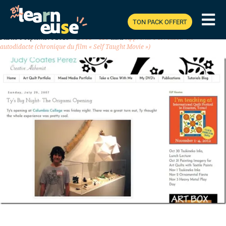
TON PACK OFFERT
Previous
Next
Publié
6 septembre 2019
à
644 × 418
dans
Apprendre et réussir en
autodidacte (chronique du film « Self Taught Movie »)