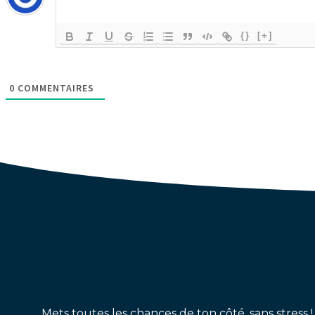
{}
[+]
0
COMMENTAIRES
Mets toutes les chances de ton côté, sans stress !