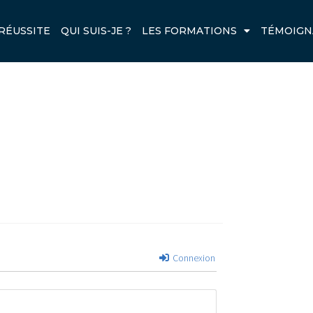
LANGUE_THUMB.JPG
RÉUSSITE
QUI SUIS-JE ?
LES FORMATIONS
TÉMOIGN
Next
Connexion