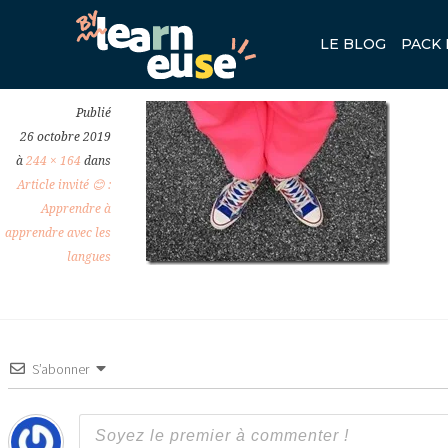
APPRENDRE-UNE-NOUVELLE-
LE BLOG
PACK 
Previous
Publié
26 octobre 2019
à
244 × 164
dans
Article invité 😊 :
Apprendre à
apprendre avec les
langues
S’abonner