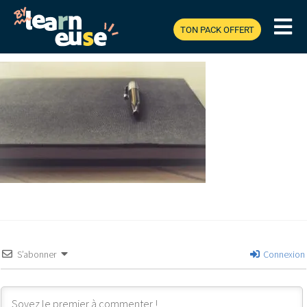
TON PACK OFFERT
Publié
24 mars 2018
à
300 × 177
dans
7 choses que j’ai apprises dans la
Fonction Publique Territoriale
S’abonner
Connexion