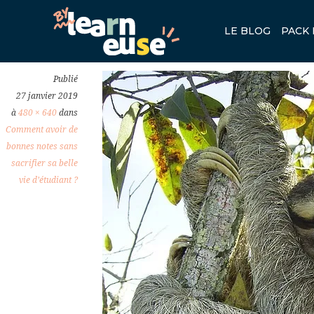
PROCRASTINATION.JPG
LE BLOG
PACK 
Previous
Publié
27 janvier 2019
à
480 × 640
dans
Comment avoir de
bonnes notes sans
sacrifier sa belle
vie d’étudiant ?