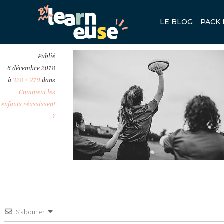
LEADERSHIP-PERSEVERANCE.
LE BLOG
PACK 
Previous
Publié
6 décembre 2018
à
328 × 219
dans
Comment les
enfants réussissent
?
S’abonner