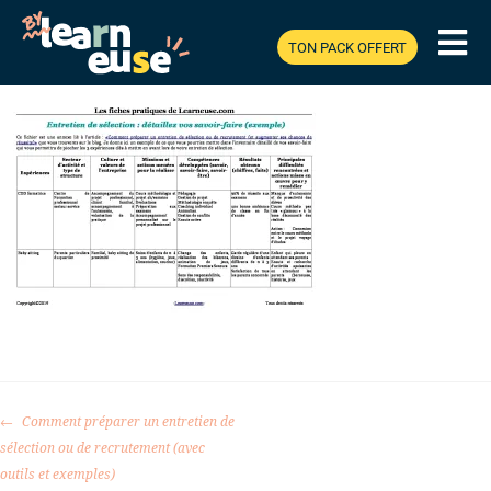
SAVOIR-FAIRE
TON PACK OFFERT
Comment préparer un entretien de
sélection ou de recrutement (avec
outils et exemples)