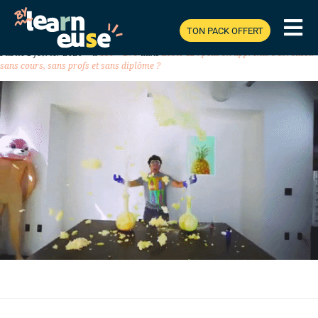
TON PACK OFFERT
Previous
Next
Publié
1 février 2020
à
480 × 270
dans
Ecole 42 : peut-on apprendre et réussir
sans cours, sans profs et sans diplôme ?