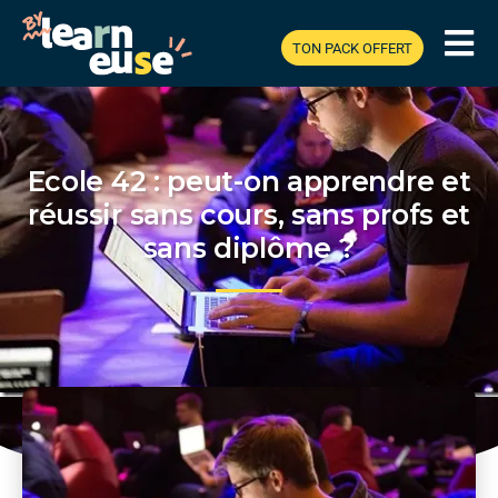
TON PACK OFFERT
Ecole 42 : peut-on apprendre et
réussir sans cours, sans profs et
sans diplôme ?