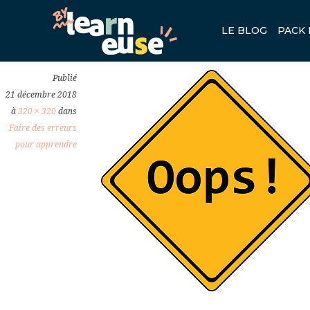
AUTORISER-LES-ERREURS.PN
LE BLOG
PACK 
Previous
Publié
21 décembre 2018
à
320 × 320
dans
Faire des erreurs
pour apprendre