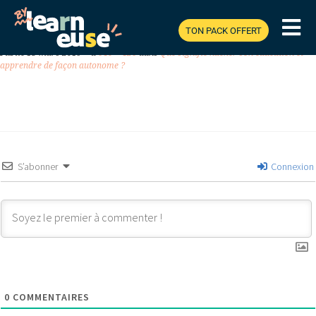
TON PACK OFFERT
Previous
Next
Publié
13 mars 2019
à
640 × 426
dans
Que signifie hacker son éducation et
apprendre de façon autonome ?
S’abonner
Connexion
0
COMMENTAIRES