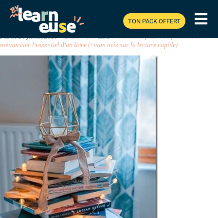
TON PACK OFFERT
Previous
Next
Publié
26 juillet 2019
à
324 × 484
dans
8 habitudes pour lire plus vite et
mémoriser l’essentiel d’un livre (+mon avis sur la lecture rapide)