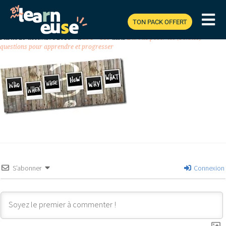
TON PACK OFFERT
Previous
Next
Publié
29 décembre 2018
à
254 × 115
dans
L’art de poser les (bonnes)
questions pour apprendre et progresser
S’abonner
Connexion