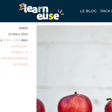
CONCOURS ATTACHÉ TERRITO
LE BLOG
PACK 
Publié
10 mars 2018
à
1596 × 1068
dans
4 mois pour
préparer le
concours d’attaché
territorial