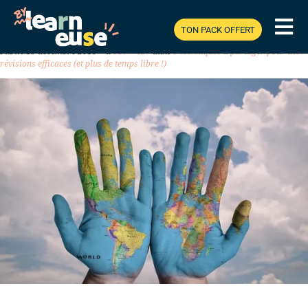
TON PACK OFFERT
Previous
Next
Publié
15 décembre 2018
à
640 × 427
dans
3 techniques à partager pour des
révisions efficaces (et plus de temps libre !)