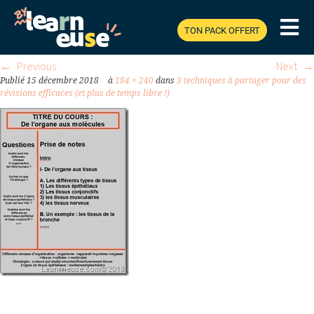
LYCEE_THUMB.JPG
TON PACK OFFERT
Previous
Next
Publié
15 décembre 2018
à
184 × 240
dans
3 techniques à partager pour des
révisions efficaces (et plus de temps libre !)