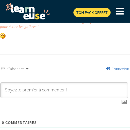
TON PACK OFFERT
Previous
Next
Publié
15 août 2019
à
19 × 19
dans
Travailler en groupe : 5 choses à savoir
pour éviter les galères !
S’abonner
Connexion
0
COMMENTAIRES