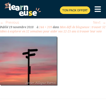
PROFESSIONNELLE_THUMB.JPG
TON PACK OFFERT
Previous
Next
Publié
19 novembre 2018
à
244 × 209
dans
Mon défi de blogueuse : trouver 52
idées à explorer en 52 semaines pour aider vos 12-25 ans à trouver leur voie