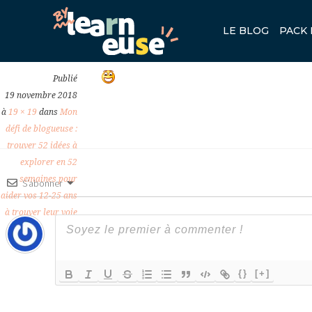
WLEMOTICON-OPENMOUTHED
LE BLOG
PACK 
Previous
Publié
19 novembre 2018
à
19 × 19
dans
Mon
défi de blogueuse :
trouver 52 idées à
explorer en 52
semaines pour
S’abonner
aider vos 12-25 ans
à trouver leur voie
{}
[+]