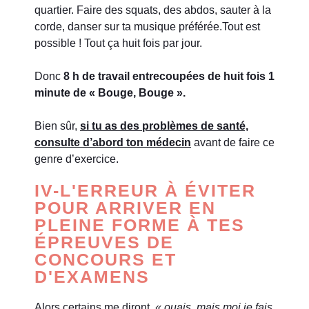
quartier. Faire des squats, des abdos, sauter à la
corde, danser sur ta musique préférée.Tout est
possible ! Tout ça huit fois par jour.
Donc
8 h de travail entrecoupées de huit fois 1
minute de « Bouge, Bouge ».
Bien sûr,
s
i
tu as des problèmes de santé,
consulte d’abord ton médecin
avant de faire ce
genre d’exercice.
IV-L'ERREUR À ÉVITER
POUR ARRIVER EN
PLEINE FORME À TES
ÉPREUVES DE
CONCOURS ET
D'EXAMENS
Alors certains me diront
« ouais, mais moi je fais