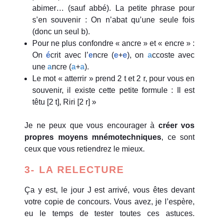
abimer… (sauf abbé). La petite phrase pour
s’en souvenir : On n’abat qu’une seule fois
(donc un seul b).
Pour ne plus confondre « ancre » et « encre » :
On
é
crit avec l’
e
ncre (
e
+
e
), on
a
ccoste avec
une
a
ncre (
a
+
a
).
Le mot « atterrir » prend 2 t et 2 r, pour vous en
souvenir, il existe cette petite formule : Il est
têtu [2 t], Riri [2 r] »
Je ne peux que vous encourager à
créer vos
propres moyens mnémotechniques
, ce sont
ceux que vous retiendrez le mieux.
3- LA RELECTURE
Ça y est, le jour J est arrivé, vous êtes devant
votre copie de concours. Vous avez, je l’espère,
eu le temps de tester toutes ces astuces.