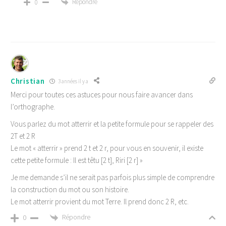
Répondre
0
Christian
3 années il y a
Merci pour toutes ces astuces pour nous faire avancer dans
l’orthographe.
Vous parlez du mot atterrir et la petite formule pour se rappeler des
2T et 2 R
Le mot « atterrir » prend 2 t et 2 r, pour vous en souvenir, il existe
cette petite formule : Il est têtu [2 t], Riri [2 r] »
Je me demande s’il ne serait pas parfois plus simple de comprendre
la construction du mot ou son histoire.
Le mot atterrir provient du mot Terre. Il prend donc 2 R, etc.
Répondre
0