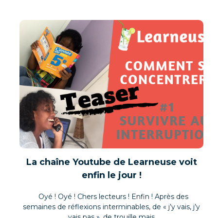
La chaîne Youtube de Learneuse voit
enfin le jour !
Oyé ! Oyé ! Chers lecteurs ! Enfin ! Après des
semaines de réflexions interminables, de « j’y vais, j’y
vais pas », de trouille mais