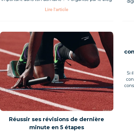
dig
Lire l'article
com
Si 
con
cons
Réussir ses révisions de dernière
minute en 5 étapes